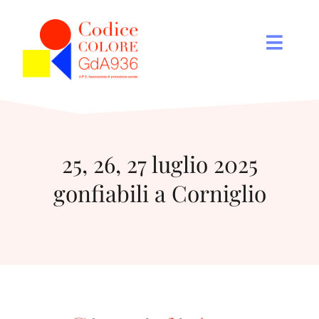
Salta
al
contenuto
Toggle
Naviga
Chi Siamo
25, 26, 27 luglio 2025
Iniziative solidali
gonfiabili a Corniglio
Progetti
Eventi
Come sostenerci
Dove siamo