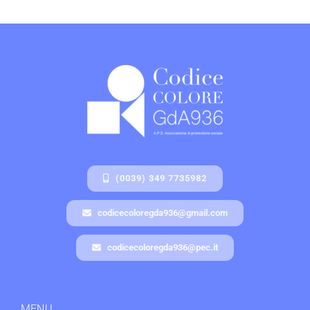
(0039) 349 7735982
codicecoloregda936@gmail.com
codicecoloregda936@pec.it
MENU