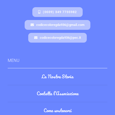
(0039) 349 7735982
codicecoloregda936@gmail.com
codicecoloregda936@pec.it
MENU
La Nostra Storia
Contatta l’Associazione
Come sostenerci