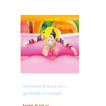
Weekend di festa con i
gonfiabili a Corniglio
Scopri di più >>